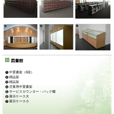
図書館
中置書架（6段）
雑誌架
雑誌架
児童用中置書架
サービスカウンター・バック棚
展示ケース大
展示ケース小